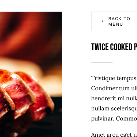
BACK TO
MENU
Twice Cooked 
Tristique tempu
Condimentum ull
hendrerit mi null
nullam scelerisq
pulvinar. Commo
Amet arcu eget n