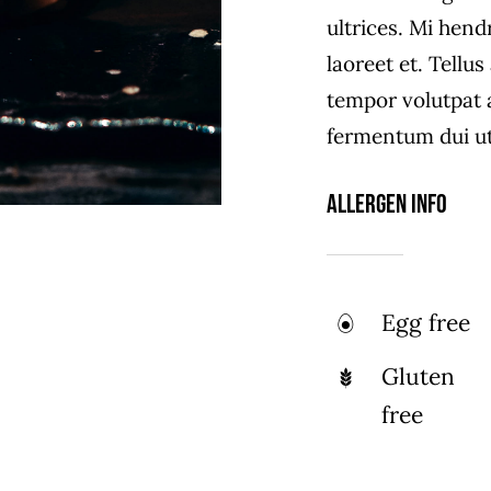
ultrices. Mi hend
laoreet et. Tellu
tempor volutpat
fermentum dui ut 
Allergen Info
Egg free
Gluten
free